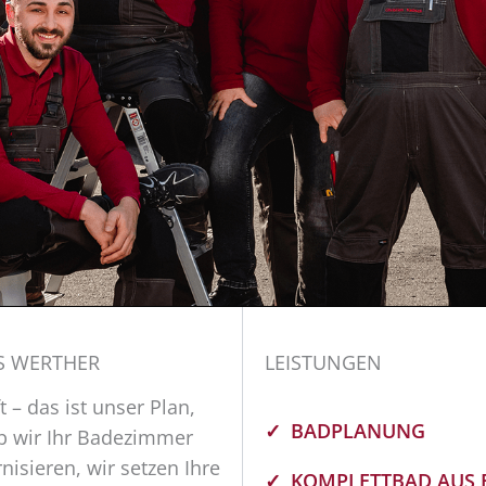
S WERTHER
LEISTUNGEN
 – das ist unser Plan,
BADPLANUNG
b wir Ihr Badezimmer
isieren, wir setzen Ihre
KOMPLETTBAD AUS 