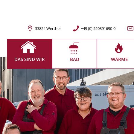
33824 Werther
+49 (0) 520391690-0
DAS SIND WIR
BAD
WÄRME